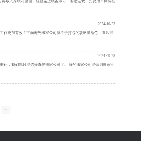
好再放入厚纸箱里面，轻轻盖上纸盖即可，若是盆栽，先要用木棒将枝
2024-10-23
工作更加有效？下面寿光搬家公司就关于打包的攻略送给你，喜欢可
2024-09-28
搬迁，我们就只能选择寿光搬家公司了。 好的搬家公司能做到搬家守
>>